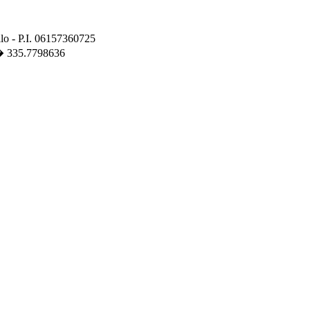
llo - P.I. 06157360725
 � 335.7798636